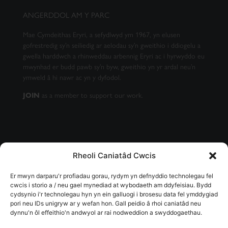
ANGERDDOL AM Y PARC
Mae Cymdeithas Eryri, a sefydlwyd ym 1967, yn elusen
gofrestredig sy’n seiliedig ar aelodau sy’n gweithio i ddiogelu a
gwella harddwch a rhinweddau arbennig Eryri ac i hyrwyddo eu
mwynhad er budd pawb sy’n byw, gweithio yn yr ardal neu’n
ymweld â hi nawr ac yn y dyfodol.
JOIN
as a member to support our work.
Rheoli Caniatâd Cwcis
CAEL EIN CYLCHLYTHYR
Er mwyn darparu'r profiadau gorau, rydym yn defnyddio technolegau fel
cwcis i storio a / neu gael mynediad at wybodaeth am ddyfeisiau. Bydd
cydsynio i'r technolegau hyn yn ein galluogi i brosesu data fel ymddygiad
pori neu IDs unigryw ar y wefan hon. Gall peidio â rhoi caniatâd neu
dynnu'n ôl effeithio'n andwyol ar rai nodweddion a swyddogaethau.