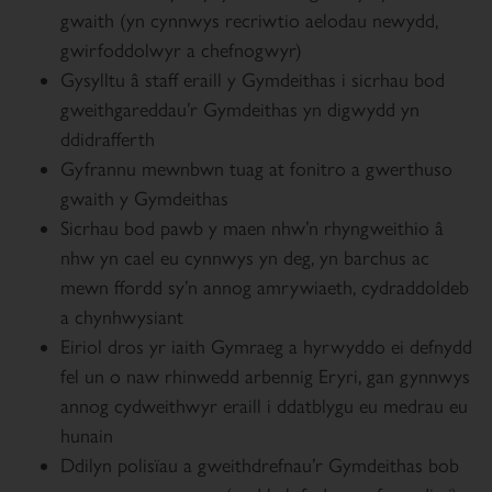
gwaith (yn cynnwys recriwtio aelodau newydd,
gwirfoddolwyr a chefnogwyr)
Gysylltu â staff eraill y Gymdeithas i sicrhau bod
gweithgareddau’r Gymdeithas yn digwydd yn
ddidrafferth
Gyfrannu mewnbwn tuag at fonitro a gwerthuso
gwaith y Gymdeithas
Sicrhau bod pawb y maen nhw’n rhyngweithio â
nhw yn cael eu cynnwys yn deg, yn barchus ac
mewn ffordd sy’n annog amrywiaeth, cydraddoldeb
a chynhwysiant
Eiriol dros yr iaith Gymraeg a hyrwyddo ei defnydd
fel un o naw rhinwedd arbennig Eryri, gan gynnwys
annog cydweithwyr eraill i ddatblygu eu medrau eu
hunain
Ddilyn polisïau a gweithdrefnau’r Gymdeithas bob