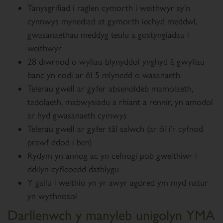
Tanysgrifiad i raglen cymorth i weithwyr sy’n
cynnwys mynediad at gymorth iechyd meddwl,
gwasanaethau meddyg teulu a gostyngiadau i
weithwyr
28 diwrnod o wyliau blynyddol ynghyd â gwyliau
banc yn codi ar ôl 5 mlynedd o wasanaeth
Telerau gwell ar gyfer absenoldeb mamolaeth,
tadolaeth, mabwysiadu a rhiant a rennir, yn amodol
ar hyd gwasanaeth cymwys
Telerau gwell ar gyfer tâl salwch (ar ôl i’r cyfnod
prawf ddod i ben)
Rydym yn annog ac yn cefnogi pob gweithiwr i
ddilyn cyfleoedd datblygu
Y gallu i weithio yn yr awyr agored ym myd natur
yn wythnosol
Darllenwch y manyleb unigolyn YMA