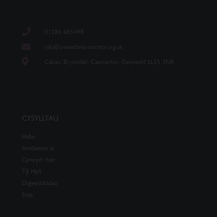
01286 685498
info@snowdonia-society.org.uk
Caban, Brynrefail, Caernarfon, Gwynedd LL55 3NR
CYSYLLTAU
Hafan
Amdanom ni
Cymryd rhan
Tŷ Hyll
Digwyddiadau
Siop