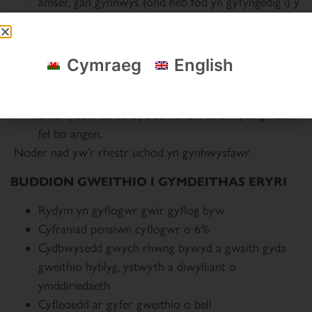
amser, gan gynnwys (ond heb fod yn gyfyngedig i) y
rhai sy’n ymdrin â chydraddoldeb, amrywiaeth a
chynhwysiant; salwch ac absenoldeb; iechyd a
diogelwch; diogelu; a GDPR
Cymraeg
English
Gymryd rhan mewn proses o ddatblygiad
proffesiynol parhaus
Ddefnyddio eu cerbyd eu hunain at bwrpas gwaith
fel bo angen.
Noder nad yw’r rhestr uchod yn gynhwysfawr.
BUDDION GWEITHIO I GYMDEITHAS ERYRI
Rydym yn gyflogwr gwir gyflog byw
Cyfraniad pensiwn cyflogwr o 6%
Cydbwysedd gwych rhwng bywyd a gwaith gyda
gweithio hyblyg, ystwyth a diwylliant o
ymddiriedaeth
Cyfleoedd ar gyfer gweithio o bell