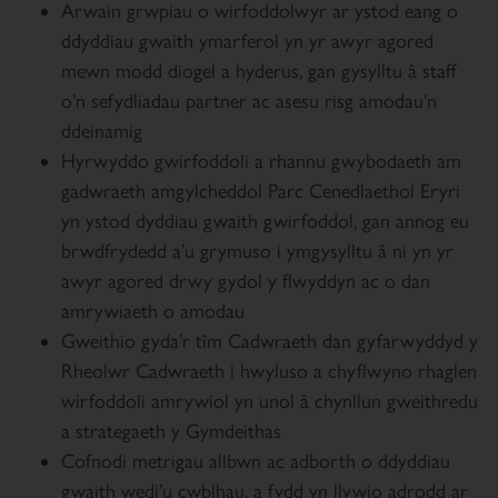
Arwain grwpiau o wirfoddolwyr ar ystod eang o
ddyddiau gwaith ymarferol yn yr awyr agored
mewn modd diogel a hyderus, gan gysylltu â staff
o’n sefydliadau partner ac asesu risg amodau’n
ddeinamig
Hyrwyddo gwirfoddoli a rhannu gwybodaeth am
gadwraeth amgylcheddol Parc Cenedlaethol Eryri
yn ystod dyddiau gwaith gwirfoddol, gan annog eu
brwdfrydedd a’u grymuso i ymgysylltu â ni yn yr
awyr agored drwy gydol y flwyddyn ac o dan
amrywiaeth o amodau
Gweithio gyda’r tîm Cadwraeth dan gyfarwyddyd y
Rheolwr Cadwraeth i hwyluso a chyflwyno rhaglen
wirfoddoli amrywiol yn unol â chynllun gweithredu
a strategaeth y Gymdeithas
Cofnodi metrigau allbwn ac adborth o ddyddiau
gwaith wedi’u cwblhau, a fydd yn llywio adrodd ar