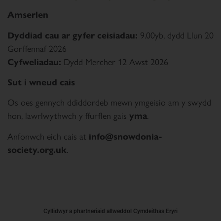
Amserlen
Dyddiad cau ar gyfer ceisiadau:
9.00yb, dydd Llun 20
Gorffennaf 2026
Cyfweliadau:
Dydd Mercher 12 Awst 2026
Sut i wneud cais
Os oes gennych ddiddordeb mewn ymgeisio am y swydd
hon, lawrlwythwch y ffurflen gais
yma
.
Anfonwch eich cais at
info@snowdonia-
society.org.uk
.
Cyllidwyr a phartneriaid allweddol Cymdeithas Eryri