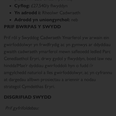
Cyflog:
£27,540/y flwyddyn
Yn adrodd i:
Rheolwr Cadwraeth
Adrodd yn uniongyrchol:
neb
PRIF BWRPAS Y SWYDD
Prif rôl y Swyddog Cadwraeth Ymarferol yw arwain ein
gwirfoddolwyr yn frwdfrydig ac yn gymwys ar ddyddiau
gwaith cadwraeth ymarferol mewn safleoedd ledled Parc
Cenedlaethol Eryri, drwy gydol y flwyddyn, boed law neu
hindda!Mae’r dyddiau gwirfoddoli hyn o fudd i’r
amgylchedd naturiol a lles gwirfoddolwyr, ac yn cyfrannu
at dargedau allbwn prosiectau a ariennir a nodau
strategol Cymdeithas Eryri.
DISGRIFIAD SWYDD
Prif gyfrifoldebau: