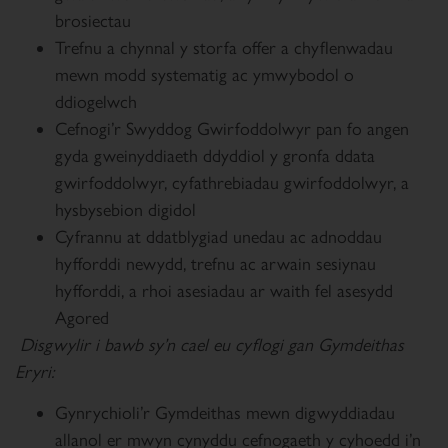
brosiectau
Trefnu a chynnal y storfa offer a chyflenwadau
mewn modd systematig ac ymwybodol o
ddiogelwch
Cefnogi’r Swyddog Gwirfoddolwyr pan fo angen
gyda gweinyddiaeth ddyddiol y gronfa ddata
gwirfoddolwyr, cyfathrebiadau gwirfoddolwyr, a
hysbysebion digidol
Cyfrannu at ddatblygiad unedau ac adnoddau
hyfforddi newydd, trefnu ac arwain sesiynau
hyfforddi, a rhoi asesiadau ar waith fel asesydd
Agored
Disgwylir i bawb sy’n cael eu cyflogi gan Gymdeithas
Eryri:
Gynrychioli’r Gymdeithas mewn digwyddiadau
allanol er mwyn cynyddu cefnogaeth y cyhoedd i’n