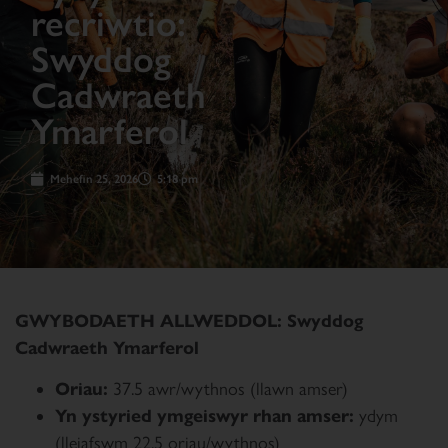
recriwtio:
Swyddog
Cadwraeth
Ymarferol
Mehefin 25, 2026
5:18 pm
GWYBODAETH ALLWEDDOL: Swyddog
Cadwraeth Ymarferol
Oriau:
37.5 awr/wythnos (llawn amser)
Yn ystyried ymgeiswyr rhan amser:
ydym
(lleiafswm 22.5 oriau/wythnos)