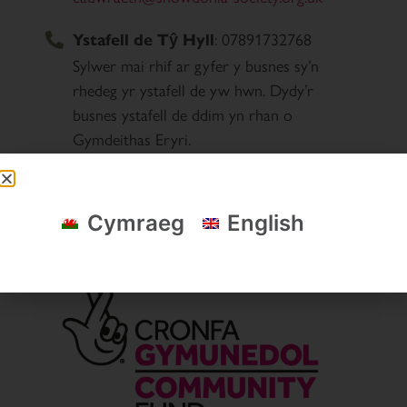
: 07891732768
Ystafell de Tŷ Hyll
Sylwer mai rhif ar gyfer y busnes sy’n
rhedeg yr ystafell de yw hwn. Dydy’r
busnes ystafell de ddim yn rhan o
Gymdeithas Eryri.
Cymraeg
English
Cyllidwyr a phartneriaid allweddol Cymdeithas Eryri