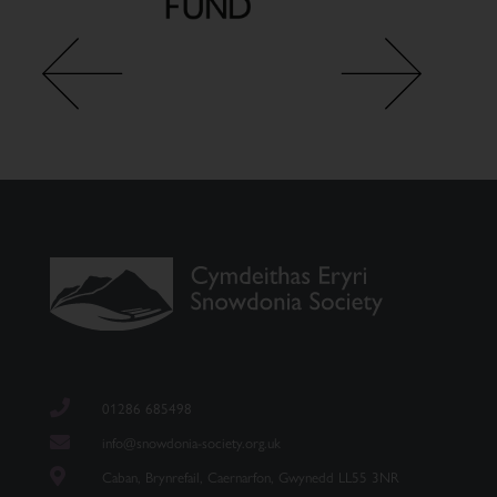
01286 685498
info@snowdonia-society.org.uk
Caban, Brynrefail, Caernarfon, Gwynedd LL55 3NR