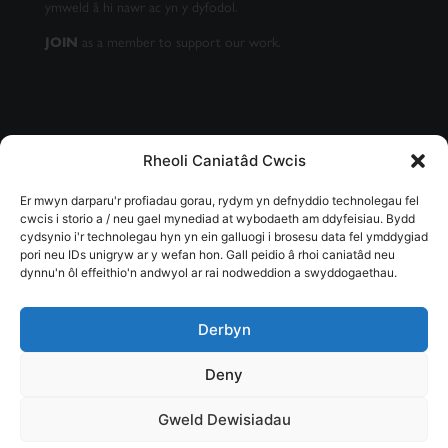
ymweld â hi nawr ac yn y dyfodol.
as a member to support our work.
JOIN
Rheoli Caniatâd Cwcis
CAEL EIN CYLCHLYTHYR
Er mwyn darparu'r profiadau gorau, rydym yn defnyddio technolegau fel
cwcis i storio a / neu gael mynediad at wybodaeth am ddyfeisiau. Bydd
cydsynio i'r technolegau hyn yn ein galluogi i brosesu data fel ymddygiad
pori neu IDs unigryw ar y wefan hon. Gall peidio â rhoi caniatâd neu
dynnu'n ôl effeithio'n andwyol ar rai nodweddion a swyddogaethau.
SUBSCRIBE
Derbyn
Deny
Gweld Dewisiadau
© Cedwir pob hawl - Elusen Gofrestredig Rhif 1155401