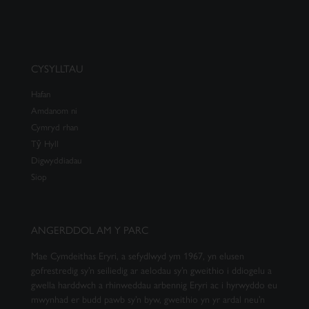
CYSYLLTAU
Hafan
Amdanom ni
Cymryd rhan
Tŷ Hyll
Digwyddiadau
Siop
ANGERDDOL AM Y PARC
Mae Cymdeithas Eryri, a sefydlwyd ym 1967, yn elusen
gofrestredig sy’n seiliedig ar aelodau sy’n gweithio i ddiogelu a
gwella harddwch a rhinweddau arbennig Eryri ac i hyrwyddo eu
mwynhad er budd pawb sy’n byw, gweithio yn yr ardal neu’n