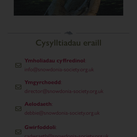
Cysylltiadau eraill
:
Ymholiadau cyffredinol
info@snowdonia-society.org.uk
:
Ymgyrchoedd
director@snowdonia-society.org.uk
:
Aelodaeth
debbie@snowdonia-society.org.uk
:
Gwirfoddoli
cadwraeth@snowdonia-society.org.uk