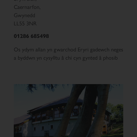
Caernarfon,
Gwynedd
LL55 3NR
01286 685498
Os ydym allan yn gwarchod Eryri gadewch neges
a byddwn yn cysylltu â chi cyn gynted â phosib