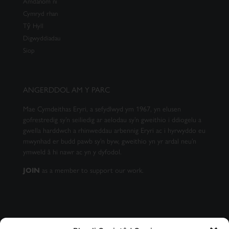
Amdanom ni
Cymryd rhan
Tŷ Hyll
Digwyddiadau
Siop
ANGERDDOL AM Y PARC
Mae Cymdeithas Eryri, a sefydlwyd ym 1967, yn elusen
gofrestredig sy’n seiliedig ar aelodau sy’n gweithio i ddiogelu a
gwella harddwch a rhinweddau arbennig Eryri ac i hyrwyddo eu
mwynhad er budd pawb sy’n byw, gweithio yn yr ardal neu’n
ymweld â hi nawr ac yn y dyfodol.
as a member to support our work.
JOIN