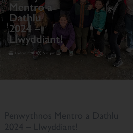
Mentro a
Dathlu
2024 –
Llwyddiant!
Hydref 9, 2024
5:20 pm
Penwythnos Mentro a Dathlu
2024 – Llwyddiant!