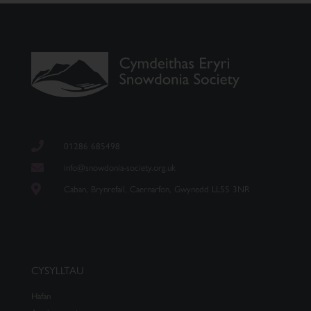
01286 685498
info@snowdonia-society.org.uk
Caban, Brynrefail, Caernarfon, Gwynedd LL55 3NR
CYSYLLTAU
Hafan