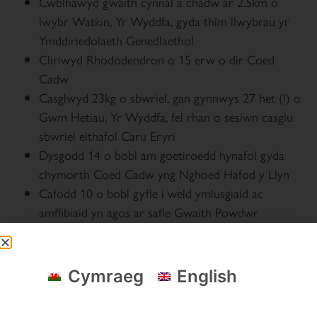
Cwblhawyd gwaith cynnal a chadw ar 2.5km o
lwybr Watkin, Yr Wyddfa, gyda thîm llwybrau yr
Ymddiriedolaeth Genedlaethol
Cliriwyd Rhododendron o 15 erw o dir Coed
Cadw
Casglwyd 23kg o sbwriel, gan gynnwys 27 het (!) o
Gwm Hetiau, Yr Wyddfa, fel rhan o sesiwn casglu
sbwriel eithafol Caru Eryri
Dysgodd 14 o bobl am goetiroedd hynafol gyda
chymorth Coed Cadw yng Nghoed Hafod y Llyn
Cafodd 10 o bobl gyfle i weld ymlusgiaid ac
amffibiaid yn agos ar safle Gwaith Powdwr
Ymddiriedolaeth Natur Gogledd Cymru.
Ni fyddai’r un o’r uchod wedi bod yn bosibl heb eich
agwedd bositif a’ch parodrwydd i helpu i warchod Eryri
Cymraeg
English
ac adfer byd natur.