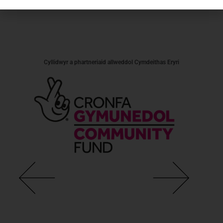
Cyllidwyr a phartneriaid allweddol Cymdeithas Eryri