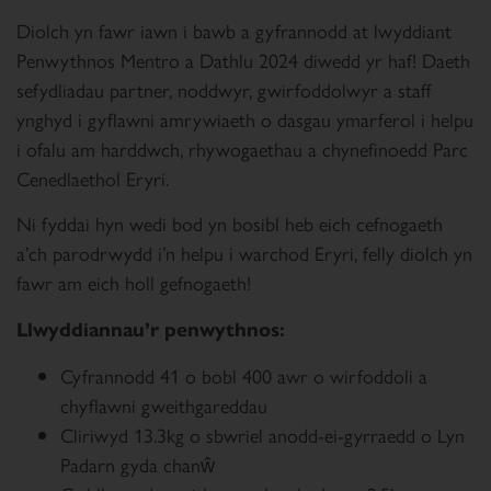
Diolch yn fawr iawn i bawb a gyfrannodd at lwyddiant
Penwythnos Mentro a Dathlu 2024 diwedd yr haf! Daeth
sefydliadau partner, noddwyr, gwirfoddolwyr a staff
ynghyd i gyflawni amrywiaeth o dasgau ymarferol i helpu
i ofalu am harddwch, rhywogaethau a chynefinoedd Parc
Cenedlaethol Eryri.
Ni fyddai hyn wedi bod yn bosibl heb eich cefnogaeth
a’ch parodrwydd i’n helpu i warchod Eryri, felly diolch yn
fawr am eich holl gefnogaeth!
Llwyddiannau’r penwythnos:
Cyfrannodd 41 o bobl 400 awr o wirfoddoli a
chyflawni gweithgareddau
Cliriwyd 13.3kg o sbwriel anodd-ei-gyrraedd o Lyn
Padarn gyda chanŵ