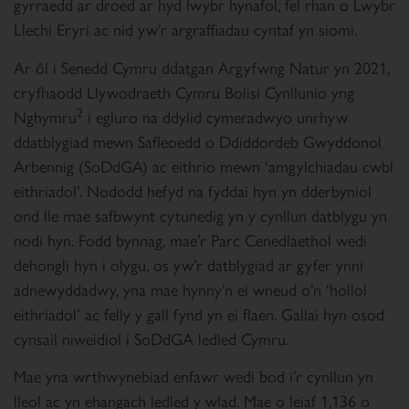
gyrraedd ar droed ar hyd lwybr hynafol, fel rhan o Lwybr
Llechi Eryri ac nid yw’r argraffiadau cyntaf yn siomi.
Ar ôl i Senedd Cymru ddatgan Argyfwng Natur yn 2021,
cryfhaodd Llywodraeth Cymru Bolisi Cynllunio yng
2
Nghymru
i egluro na ddylid cymeradwyo unrhyw
ddatblygiad mewn Safleoedd o Ddiddordeb Gwyddonol
Arbennig (SoDdGA) ac eithrio mewn ‘amgylchiadau cwbl
eithriadol’. Nododd hefyd na fyddai hyn yn dderbyniol
ond lle mae safbwynt cytunedig yn y cynllun datblygu yn
nodi hyn. Fodd bynnag, mae’r Parc Cenedlaethol wedi
dehongli hyn i olygu, os yw’r datblygiad ar gyfer ynni
adnewyddadwy, yna mae hynny’n ei wneud o’n ‘hollol
eithriadol’ ac felly y gall fynd yn ei flaen. Gallai hyn osod
cynsail niweidiol i SoDdGA ledled Cymru.
Mae yna wrthwynebiad enfawr wedi bod i’r cynllun yn
lleol ac yn ehangach ledled y wlad. Mae o leiaf 1,136 o