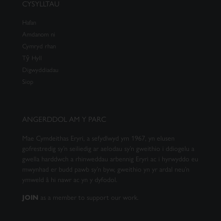
CYSYLLTAU
Hafan
Amdanom ni
Cymryd rhan
Tŷ Hyll
Digwyddiadau
Siop
ANGERDDOL AM Y PARC
Mae Cymdeithas Eryri, a sefydlwyd ym 1967, yn elusen
gofrestredig sy’n seiliedig ar aelodau sy’n gweithio i ddiogelu a
gwella harddwch a rhinweddau arbennig Eryri ac i hyrwyddo eu
mwynhad er budd pawb sy’n byw, gweithio yn yr ardal neu’n
ymweld â hi nawr ac yn y dyfodol.
JOIN
as a member to support our work.