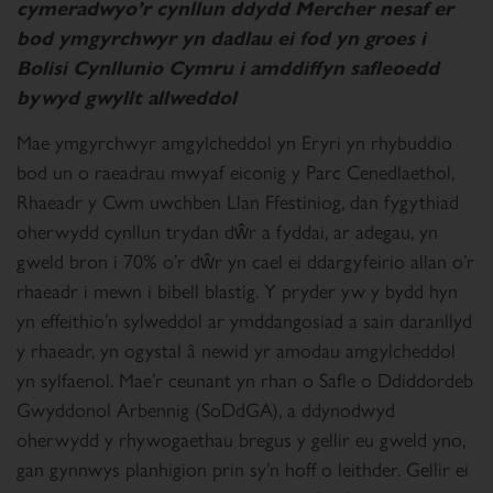
cymeradwyo’r cynllun ddydd Mercher nesaf er
bod ymgyrchwyr yn dadlau ei fod yn groes i
Bolisi Cynllunio Cymru i amddiffyn safleoedd
bywyd gwyllt allweddol
Mae ymgyrchwyr amgylcheddol yn Eryri yn rhybuddio
bod un o raeadrau mwyaf eiconig y Parc Cenedlaethol,
Rhaeadr y Cwm uwchben Llan Ffestiniog, dan fygythiad
oherwydd cynllun trydan dŵr a fyddai, ar adegau, yn
gweld bron i 70% o’r dŵr yn cael ei ddargyfeirio allan o’r
rhaeadr i mewn i bibell blastig. Y pryder yw y bydd hyn
yn effeithio’n sylweddol ar ymddangosiad a sain daranllyd
y rhaeadr, yn ogystal â newid yr amodau amgylcheddol
yn sylfaenol. Mae’r ceunant yn rhan o Safle o Ddiddordeb
Gwyddonol Arbennig (SoDdGA), a ddynodwyd
oherwydd y rhywogaethau bregus y gellir eu gweld yno,
gan gynnwys planhigion prin sy’n hoff o leithder. Gellir ei