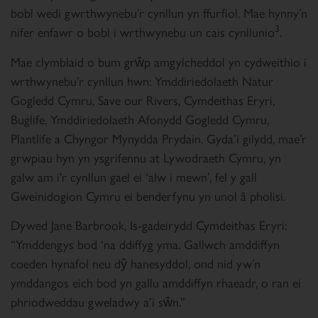
bobl wedi gwrthwynebu’r cynllun yn ffurfiol. Mae hynny’n
3
nifer enfawr o bobl i wrthwynebu un cais cynllunio
.
Mae clymblaid o bum grŵp amgylcheddol yn cydweithio i
wrthwynebu’r cynllun hwn: Ymddiriedolaeth Natur
Gogledd Cymru, Save our Rivers, Cymdeithas Eryri,
Buglife, Ymddiriedolaeth Afonydd Gogledd Cymru,
Plantlife a Chyngor Mynydda Prydain. Gyda’i gilydd, mae’r
grwpiau hyn yn ysgrifennu at Lywodraeth Cymru, yn
galw am i’r cynllun gael ei ‘alw i mewn’, fel y gall
Gweinidogion Cymru ei benderfynu yn unol â pholisi.
Dywed Jane Barbrook, Is-gadeirydd Cymdeithas Eryri:
“Ymddengys bod ‘na ddiffyg yma. Gallwch amddiffyn
coeden hynafol neu dŷ hanesyddol, ond nid yw’n
ymddangos eich bod yn gallu amddiffyn rhaeadr, o ran ei
phriodweddau gweladwy a’i sŵn.”