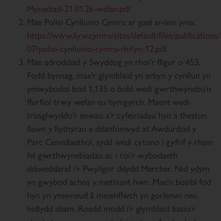
Mynediad-21.01.26-wefan.pdf
Mae Polisi Cynllunio Cymru ar gael ar-lein yma:
https://www.llyw.cymru/sites/default/files/publications
07/polisi-cynllunio-cymru-rhifyn-12.pdf
Mae adroddiad y Swyddog yn rhoi’r ffigur o 453.
Fodd bynnag, mae’r glymblaid yn erbyn y cynllun yn
ymwybodol bod 1,135 o bobl wedi gwrthwynebu’n
ffurfiol trwy wefan eu hymgyrch. Maent wedi
trosglwyddo’r enwau a’r cyfeiriadau hyn a thestun
llawn y llythyrau a ddanfonwyd at Awdurdod y
Parc Cenedlaethol, sydd wedi cytuno i gyfrif y rhain
fel gwrthwynebiadau ac i roi’r wybodaeth
ddiweddaraf i’r Pwyllgor ddydd Mercher. Nid ydym
yn gwybod achos y methiant hwn. Mae’n bosibl fod
hyn yn ymwneud â mewnflwch yn gorlenwi neu
hidlydd sbam. Roedd modd i’r glymblaid basio’r