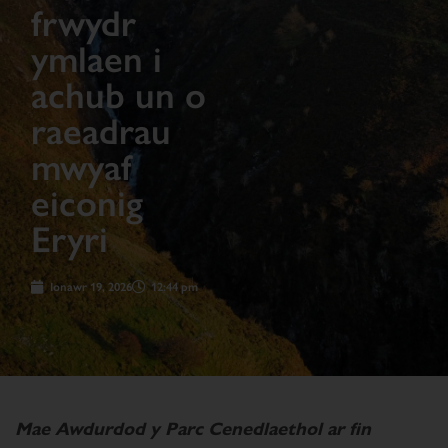
frwydr
ymlaen i
achub un o
raeadrau
mwyaf
eiconig
Eryri
Ionawr 19, 2026
12:44 pm
Mae Awdurdod y Parc Cenedlaethol ar fin