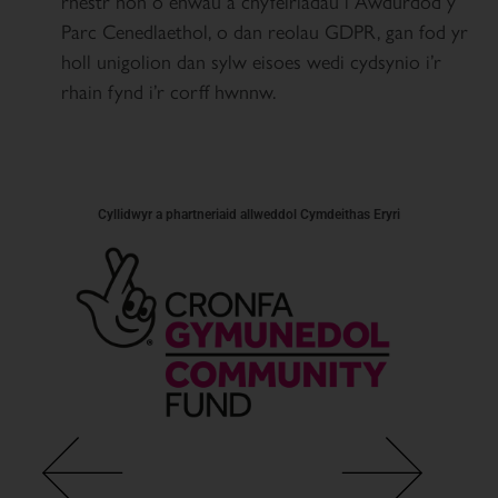
rhestr hon o enwau a chyfeiriadau i Awdurdod y
Parc Cenedlaethol, o dan reolau GDPR, gan fod yr
holl unigolion dan sylw eisoes wedi cydsynio i’r
rhain fynd i’r corff hwnnw.
Cyllidwyr a phartneriaid allweddol Cymdeithas Eryri