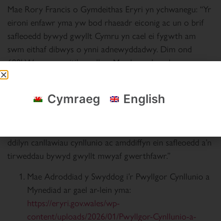
Mae Rory Francis o Gymdeithas Eryri yn ychwanegu: “Yr
eironi enfawr yma yw bod rhaeadr eiconig ac un o brif
safleoedd bywyd gwyllt Cymru yn cael ei fygwth am
swm eithaf dibwys o ynni adnewyddadwy. Dim ond
600kW yw capasiti’r cynllun. Mae hynny’n golygu y
byddai angen dim llai na 12 cynllun fel hyn i gynhyrchu
cymaint o bŵer ag un tyrbin gwynt modern sengl ar y tir,
Cymraeg
English
fel y rhai a gynigir yn Y Bryn, rhwng Maesteg a Phort
Talbot, a phob un ohonynt yn 7.2MW. Yn sicr, mae angen
i ni symud i sero net, ond wrth wneud hynny, ddylen ni
ddilyn canllawiau cynllunio ac amddiffyn ein safleoedd a’n
tirweddau bywyd gwyllt mwyaf gwerthfawr.”
Mae Adroddiad y Swyddog i’r Pwyllgor Cynllunio a
Mynediad ar gael ar-lein yma:
https://eryri.gov.wales/wp-
content/uploads/2026/01/Pwyllgor-Cynllunio-a-