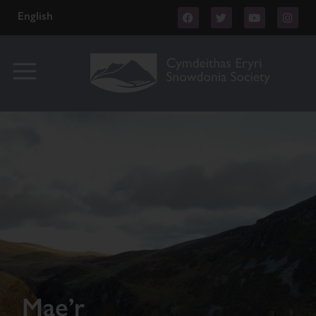
English
Mae’r