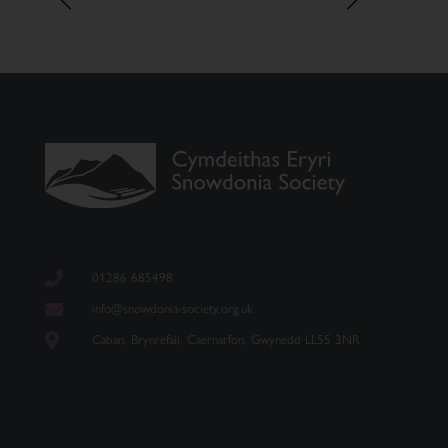
01286 685498
info@snowdonia-society.org.uk
Caban, Brynrefail, Caernarfon, Gwynedd LL55 3NR