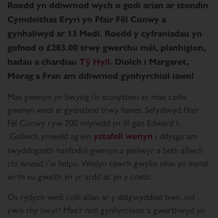
Roedd yn ddiwrnod wych o godi arian ar stondin
Cymdeithas Eryri yn Ffair Fêl Conwy a
gynhaliwyd ar 13 Medi. Roedd y cyfraniadau yn
gofnod o £283.00 trwy gwerthu mêl, planhigion,
hadau a chardiau
Tŷ Hyll
. Diolch i Margaret,
Morag a Fran am ddiwrnod gynhyrchiol iawn!
Mae gwenyn yn bwysig i’n ecosystem ac mae cadw
gwenyn wedi ei gydnabod trwy hanes. Sefydlwyd Ffair
Fêl Conwy ryw 700 mlynedd yn ôl gan Edward I.
Gallwch ymweld ag ein
i ddysgu am
ystafell wenyn
swyddogaeth hanfodol gwenyn a peillwyr a beth allwch
chi wneud i’w helpu. Wedyn cewch gwylio nhw yn mynd
wrth eu gwaith yn yr ardd ac yn y coetir.
Os rydych wedi colli allan ar y ddigwyddiad hwn, nid
yw’n rhy hwyr! Mae’r holl gynhyrchion a gwerthwyd yn