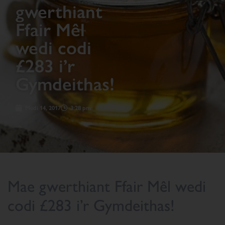
gwerthiant
Ffair Mêl
wedi codi
£283 i’r
Gymdeithas!
Medi 14, 2017
3:28 pm
Mae gwerthiant Ffair Mêl wedi
codi £283 i’r Gymdeithas!