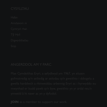
CYSYLLTAU
Hafan
Amdanom ni
Cymryd rhan
Tŷ Hyll
Digwyddiadau
Siop
ANGERDDOL AM Y PARC
Mae Cymdeithas Eryri, a sefydlwyd ym 1967, yn elusen
gofrestredig sy’n seiliedig ar aelodau sy’n gweithio i ddiogelu a
gwella harddwch a rhinweddau arbennig Eryri ac i hyrwyddo eu
mwynhad er budd pawb sy’n byw, gweithio yn yr ardal neu’n
ymweld â hi nawr ac yn y dyfodol.
as a member to support our work.
JOIN