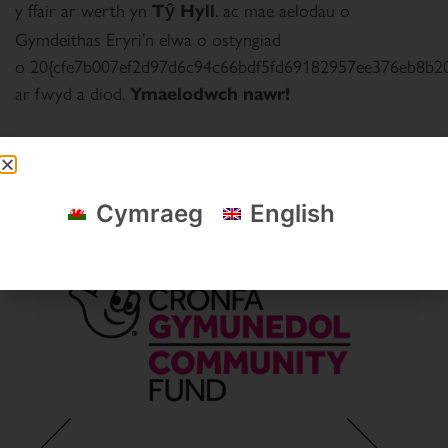
y ffair ar werth yn
. ac mae aelodau o
Tŷ Hyll
Gymdeithas Eryri’n elwa o ostyngiad
o 20{cfe7b007ef2d97d6c94c66bdf5fd69182957ee376eb8b2
ar fwyd a diod.
Ymaelodwch nawr!
Cymraeg
English
Cyllidwyr a phartneriaid allweddol Cymdeithas Eryri