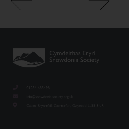
01286 685498
info@snowdonia-society.org.uk
Caban, Brynrefail, Caernarfon, Gwynedd LL55 3NR