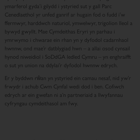
ymarferol gyda’i gilydd i ystyried sut y gall Parc
Cenedlaethol yr unfed ganrif ar hugain fod o fudd i’w
ffermwyr, harddwch naturiol, ymwelwyr, trigolion lleol a
bywyd gwyllt. Mae Cymdeithas Eryri yn parhau i
ymrwymo i chwarae ein rhan yn y dyfodol cadarnhaol
hwnnw, ond mae’r datblygiad hwn – a allai osod cynsail
hynod niweidiol i SoDdGA ledled Cymru – yn enghraifft
o sut yn union na ddylai’r dyfodol hwnnw edrych.
Er y byddwn rŵan yn ystyried ein camau nesaf, nid yw’r
frwydr i achub Cwm Cynfal wedi dod i ben. Cofiwch
edrych ar ein gwefan ni a’n partneriaid a llwyfannau
cyfryngau cymdeithasol am fwy.