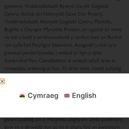
gynnwys Ymddiriedolaeth Bywyd Gwyllt Gogledd
Cymru, Achub ein Hafonydd (Save Our Rivers),
Ymddiriedolaeth Afonydd Gogledd Cymru, Plantlife,
Buglife, a Chyngor Mynydda Prydain; yn ogystal â’r mwy
na mil o bobl a wrthwynebodd y cynllun hwn yn ffurfiol
cyn cyfarfod Pwyllgor blaenorol. Anogodd y rhai sy’n
gwneud penderfyniadau i wneud yr hyn y dylai
Awdurdod Parc Cenedlaethol ei wneud: sefyll dros ei
rinweddau arbennig ei hun. Yn drist iawn, roedd ychydig
dros hanner y rhai oedd yn bresennol yn ochri gyda
gwrthwynebwyr.
Cymraeg
English
Gyda’r cynnig hwn wedi’i gymeradwyo, mae Eryri mewn
perygl o ddod yn esiampl o’r ddyletswydd i warchod
safleoedd bywyd gwyllt pwysig a thirweddau
gwarchodedig am y rhesymau anghywir. Dylai pawb sy’n
byw yn y dirwedd hon ac yn ei charu fod yn gweithio’n