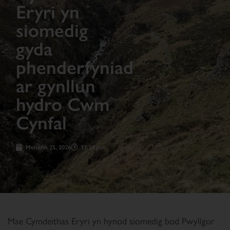
Eryri yn
siomedig
gyda
phenderfyniad
ar gynllun
hydro Cwm
Cynfal
Mehefin 25, 2026
12:31 pm
Mae Cymdeithas Eryri yn hynod siomedig bod Pwyllgor