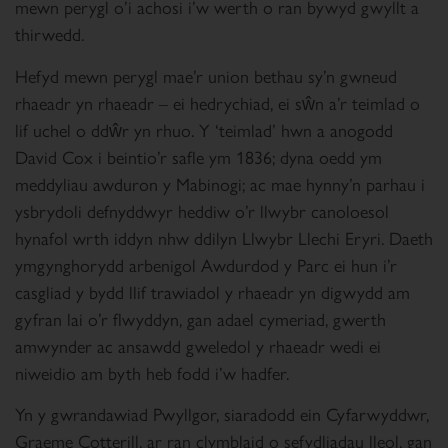
mewn perygl o’i achosi i’w werth o ran bywyd gwyllt a
thirwedd.
Hefyd mewn perygl mae’r union bethau sy’n gwneud
rhaeadr yn rhaeadr – ei hedrychiad, ei sŵn a’r teimlad o
lif uchel o ddŵr yn rhuo. Y ‘teimlad’ hwn a anogodd
David Cox i beintio’r safle ym 1836; dyna oedd ym
meddyliau awduron y Mabinogi; ac mae hynny’n parhau i
ysbrydoli defnyddwyr heddiw o’r llwybr canoloesol
hynafol wrth iddyn nhw ddilyn Llwybr Llechi Eryri. Daeth
ymgynghorydd arbenigol Awdurdod y Parc ei hun i’r
casgliad y bydd llif trawiadol y rhaeadr yn digwydd am
gyfran lai o’r flwyddyn, gan adael cymeriad, gwerth
amwynder ac ansawdd gweledol y rhaeadr wedi ei
niweidio am byth heb fodd i’w hadfer.
Yn y gwrandawiad Pwyllgor, siaradodd ein Cyfarwyddwr,
Graeme Cotterill, ar ran clymblaid o sefydliadau lleol, gan