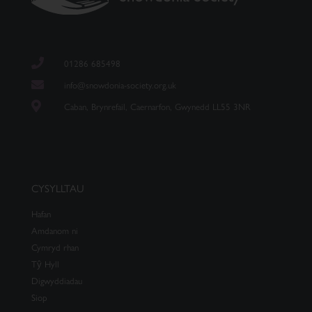
01286 685498
info@snowdonia-society.org.uk
Caban, Brynrefail, Caernarfon, Gwynedd LL55 3NR
CYSYLLTAU
Hafan
Amdanom ni
Cymryd rhan
Tŷ Hyll
Digwyddiadau
Siop