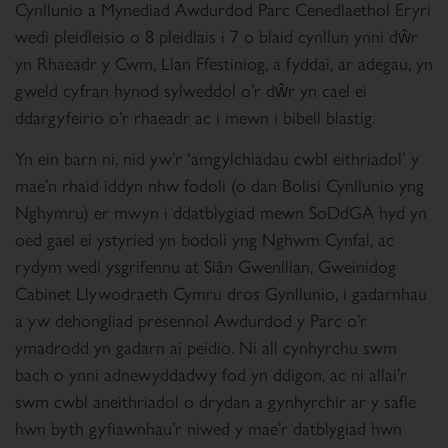
Cynllunio a Mynediad Awdurdod Parc Cenedlaethol Eryri
wedi pleidleisio o 8 pleidlais i 7 o blaid cynllun ynni dŵr
yn Rhaeadr y Cwm, Llan Ffestiniog, a fyddai, ar adegau, yn
gweld cyfran hynod sylweddol o’r dŵr yn cael ei
ddargyfeirio o’r rhaeadr ac i mewn i bibell blastig.
Yn ein barn ni, nid yw’r ‘amgylchiadau cwbl eithriadol’ y
mae’n rhaid iddyn nhw fodoli (o dan Bolisi Cynllunio yng
Nghymru) er mwyn i ddatblygiad mewn SoDdGA hyd yn
oed gael ei ystyried yn bodoli yng Nghwm Cynfal, ac
rydym wedi ysgrifennu at Siân Gwenllian, Gweinidog
Cabinet Llywodraeth Cymru dros Gynllunio, i gadarnhau
a yw dehongliad presennol Awdurdod y Parc o’r
ymadrodd yn gadarn ai peidio. Ni all cynhyrchu swm
bach o ynni adnewyddadwy fod yn ddigon, ac ni allai’r
swm cwbl aneithriadol o drydan a gynhyrchir ar y safle
hwn byth gyfiawnhau’r niwed y mae’r datblygiad hwn