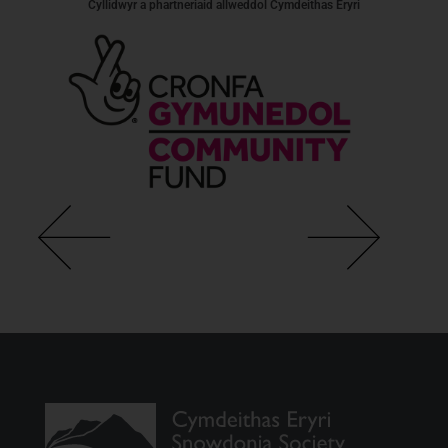
Cyllidwyr a phartneriaid allweddol Cymdeithas Eryri