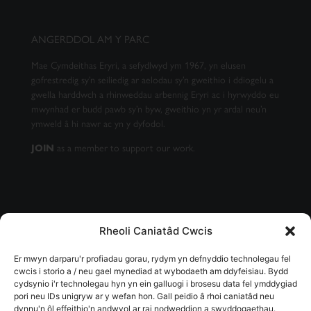
ANGERDDOL AM Y PARC
Mae Cymdeithas Eryri, a sefydlwyd ym 1967, yn elusen
gofrestredig sy’n seiliedig ar aelodau sy’n gweithio i ddiogelu a
gwella harddwch a rhinweddau arbennig Eryri ac i hyrwyddo eu
mwynhad er budd pawb sy’n byw, gweithio yn yr ardal neu’n
ymweld â hi nawr ac yn y dyfodol.
as a member to support our work.
JOIN
Rheoli Caniatâd Cwcis
CAEL EIN CYLCHLYTHYR
Er mwyn darparu'r profiadau gorau, rydym yn defnyddio technolegau fel
cwcis i storio a / neu gael mynediad at wybodaeth am ddyfeisiau. Bydd
cydsynio i'r technolegau hyn yn ein galluogi i brosesu data fel ymddygiad
pori neu IDs unigryw ar y wefan hon. Gall peidio â rhoi caniatâd neu
dynnu'n ôl effeithio'n andwyol ar rai nodweddion a swyddogaethau.