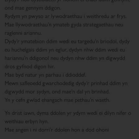
ond mae gennym ddigon.
Rydym yn pwyso ar lywodraethau i weithredu ar frys.
Mae llywodraethau’n ymateb gyda strategaethau neu
raglenni ariannu.
Dydy’r ymatebion ddim wedi eu targedu’n briodol, dydy
eu huchelgais ddim yn eglur, dydyn nhw ddim wedi eu
hariannu’n ddigonol neu dydyn nhw ddim yn digwydd
dros gyfnod digon hir.
Mae byd natur yn parhau i ddioddef.
Mewn safleoedd gwarchodedig dydy’r prinhad ddim yn
digwydd mor sydyn, ond mae’n dal yn brinhad.
Yn y cefn gwlad ehangach mae pethau’n waeth.
Yn drist iawn, dyma ddolen yr ydym wedi ei dilyn nifer o
weithiau erbyn hyn.
Mae angen i ni dorri’r ddolen hon a dod ohoni