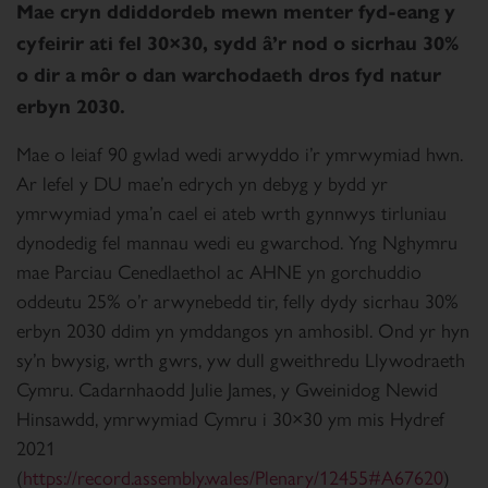
Mae cryn ddiddordeb mewn menter fyd-eang y
cyfeirir ati fel 30×30, sydd â’r nod o sicrhau 30%
o dir a môr o dan warchodaeth dros fyd natur
erbyn 2030.
Mae o leiaf 90 gwlad wedi arwyddo i’r ymrwymiad hwn.
Ar lefel y DU mae’n edrych yn debyg y bydd yr
ymrwymiad yma’n cael ei ateb wrth gynnwys tirluniau
dynodedig fel mannau wedi eu gwarchod. Yng Nghymru
mae Parciau Cenedlaethol ac AHNE yn gorchuddio
oddeutu 25% o’r arwynebedd tir, felly dydy sicrhau 30%
erbyn 2030 ddim yn ymddangos yn amhosibl. Ond yr hyn
sy’n bwysig, wrth gwrs, yw dull gweithredu Llywodraeth
Cymru. Cadarnhaodd Julie James, y Gweinidog Newid
Hinsawdd, ymrwymiad Cymru i 30×30 ym mis Hydref
2021
(
https://record.assembly.wales/Plenary/12455#A67620
)