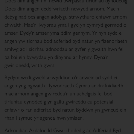
Does dim angen i ni newid pwrpasau tirluniau dynodedig.
Does dim angen deddfwriaeth newydd arnom. Mae’n
debyg
nad oes angen adolygu strwythuro enfawr arnom
chwaith. Mae’r llwybrau yma i gyd yn cymryd gormod o
amser. Dydy’r amser yma ddim gennym. Yr hyn sydd ei
angen yw sicrhau bod adferiad byd natur yn flaenoriaeth
amlwg ac i sicrhau adnoddau ar gyfer y gwaith hwn fel
pa bai ein bywydau yn dibynnu ar hynny. Dyna’r
gwirionedd, wrth gwrs.
Rydym wedi gweld arwyddion o’r arweiniad sydd ei
angen yng ngwaith Llywodraeth Cymru ar drafnidiaeth –
mae arnom angen gwireddu’r un uchelgais fel bod
tirluniau dynodedig yn gallu gwireddu eu potensial
enfawr o ran adferiad byd natur. Byddwn yn gwneud ein
rhan i symud yr agenda hwn ymlaen.
Adroddiad Ardaloedd Gwarchodedig ac Adferiad Byd