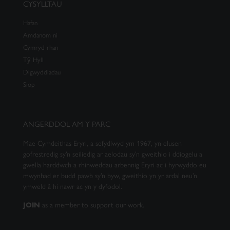
CYSYLLTAU
Hafan
Amdanom ni
Cymryd rhan
Tŷ Hyll
Digwyddiadau
Siop
ANGERDDOL AM Y PARC
Mae Cymdeithas Eryri, a sefydlwyd ym 1967, yn elusen
gofrestredig sy’n seiliedig ar aelodau sy’n gweithio i ddiogelu a
gwella harddwch a rhinweddau arbennig Eryri ac i hyrwyddo eu
mwynhad er budd pawb sy’n byw, gweithio yn yr ardal neu’n
ymweld â hi nawr ac yn y dyfodol.
as a member to support our work.
JOIN