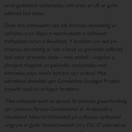
wrth gydnabod canlyniadau colli arian yr UE ar gyfer
adferiad byd natur.
Does dim amheuaeth nad ydy tirluniau dynodedig yn
cyfrannu cryn dipyn o warchodaeth o safbwynt
treftadaeth tirlun a diwylliant. Y broblem yw nad yw
tirluniau dynodedig ar hyn o bryd yn gwireddu adferiad
byd natur drwyddo draw – mae ambell i unigolyn a
phroject rhagorol yn gwireddu canlyniadau ond
eithriadau ydyn nhw’n hytrach na’r arferol. Mae
adroddiad diweddar gan Gymdeithas Ecolegol Prydain
(cyswllt isod) yn amlygu’r broblem:
‘Mae safleoedd wedi eu dynodi fel tirluniau gwarchodedig
(yn cynnwys Parciau Cenedlaethol ac Ardaloedd o
Harddwch Naturiol Eithriadol) yn cyflwyno cyfleoedd
unigryw ar gyfer bioamrywiaeth yn y DU. O ystyried eu