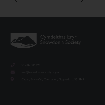
01286 685498
info@snowdonia-society.org.uk
Caban, Brynrefail, Caernarfon, Gwynedd LL55 3NR