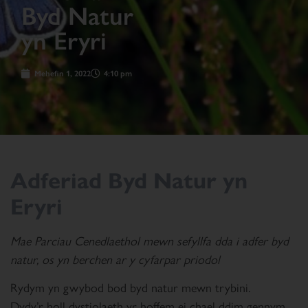
Byd Natur
yn Eryri
Mehefin 1, 2022
4:10 pm
Adferiad Byd Natur yn
Eryri
Mae Parciau Cenedlaethol mewn sefyllfa dda i adfer byd
natur, os yn berchen ar y cyfarpar priodol
Rydym yn gwybod bod byd natur mewn trybini.
Dydy’r holl dystiolaeth yr hoffem ei chael ddim gennym,