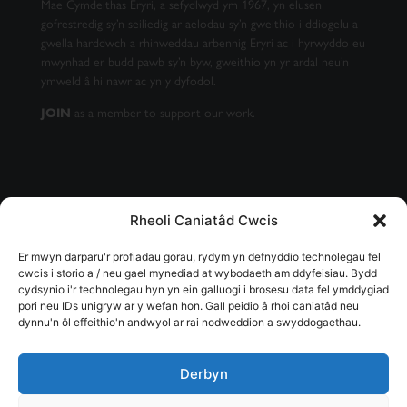
Mae Cymdeithas Eryri, a sefydlwyd ym 1967, yn elusen
gofrestredig sy’n seiliedig ar aelodau sy’n gweithio i ddiogelu a
gwella harddwch a rhinweddau arbennig Eryri ac i hyrwyddo eu
mwynhad er budd pawb sy’n byw, gweithio yn yr ardal neu’n
ymweld â hi nawr ac yn y dyfodol.
as a member to support our work.
JOIN
Rheoli Caniatâd Cwcis
CAEL EIN CYLCHLYTHYR
Er mwyn darparu'r profiadau gorau, rydym yn defnyddio technolegau fel
cwcis i storio a / neu gael mynediad at wybodaeth am ddyfeisiau. Bydd
cydsynio i'r technolegau hyn yn ein galluogi i brosesu data fel ymddygiad
pori neu IDs unigryw ar y wefan hon. Gall peidio â rhoi caniatâd neu
dynnu'n ôl effeithio'n andwyol ar rai nodweddion a swyddogaethau.
SUBSCRIBE
Derbyn